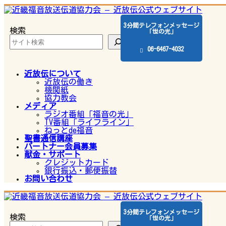
コ
ナ
ン
ビ
テ
ゲ
3分間テレフォンメッセージ
検索
ン
ー
「世の光」
ツ
シ
へ
ョ
06-6467-4032
ス
ン
キ
に
ッ
移
近放伝について
プ
動
近放伝の働き
機関紙
協力教会
メディア
ラジオ番組「福音の光」
TV番組「ライフライン」
ねっとde福音
聖書通信講座
パートナー会員募集
献金・サポート
クレジットカード
銀行振込・郵便振替
お問い合わせ
3分間テレフォンメッセージ
検索
「世の光」