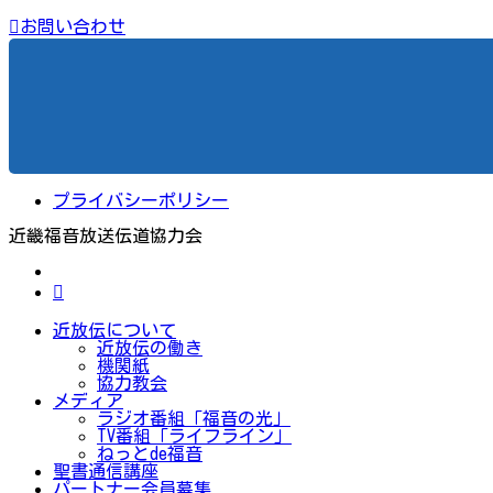
お問い合わせ
プライバシーポリシー
近畿福音放送伝道協力会
近放伝について
近放伝の働き
機関紙
協力教会
メディア
ラジオ番組「福音の光」
TV番組「ライフライン」
ねっとde福音
聖書通信講座
パートナー会員募集