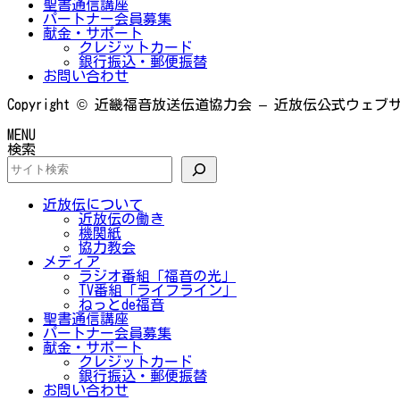
聖書通信講座
パートナー会員募集
献金・サポート
クレジットカード
銀行振込・郵便振替
お問い合わせ
Copyright © 近畿福音放送伝道協力会 – 近放伝公式ウェブサイト A
MENU
検索
近放伝について
近放伝の働き
機関紙
協力教会
メディア
ラジオ番組「福音の光」
TV番組「ライフライン」
ねっとde福音
聖書通信講座
パートナー会員募集
献金・サポート
クレジットカード
銀行振込・郵便振替
お問い合わせ