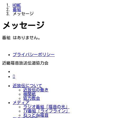
HOME
番組
メッセージ
メッセージ
番組 はありません。
プライバシーポリシー
近畿福音放送伝道協力会
近放伝について
近放伝の働き
機関紙
協力教会
メディア
ラジオ番組「福音の光」
TV番組「ライフライン」
ねっとde福音