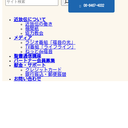
06-6467-4032
近放伝について
近放伝の働き
機関紙
協力教会
メディア
ラジオ番組「福音の光」
TV番組「ライフライン」
ねっとde福音
聖書通信講座
パートナー会員募集
献金・サポート
クレジットカード
銀行振込・郵便振替
お問い合わせ
番組