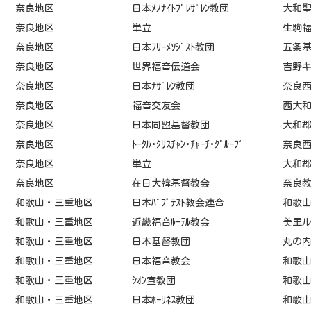
奈良地区
日本ﾒﾉﾅｲﾄﾌﾞﾚｻﾞﾚﾝ教団
大和
奈良地区
単立
生駒
奈良地区
日本ﾌﾘｰﾒｿｼﾞｽﾄ教団
五条
奈良地区
世界福音伝道会
吉野
奈良地区
日本ﾅｻﾞﾚﾝ教団
奈良
奈良地区
福音交友会
西大
奈良地区
日本同盟基督教団
大和
奈良地区
ﾄｰﾀﾙ･ｸﾘｽﾁｬﾝ･ﾁｬｰﾁ･ｸﾞﾙｰﾌﾟ
奈良
奈良地区
単立
大和
奈良地区
在日大韓基督教会
奈良
和歌山・三重地区
日本ﾊﾞﾌﾟﾃｽﾄ教会連合
和歌
和歌山・三重地区
近畿福音ﾙｰﾃﾙ教会
美里
和歌山・三重地区
日本基督教団
丸の
和歌山・三重地区
日本福音教会
和歌
和歌山・三重地区
ｼｵﾝ宣教団
和歌
和歌山・三重地区
日本ﾎｰﾘﾈｽ教団
和歌