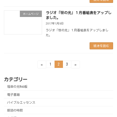
ラジオ「世の光」１月番組表をアップし
ホームページ
ました。
2017年1月9日
ラジオ「世の光」１月番組表をアップしまし
た。
続きを読む
投
固
固
固
1
2
3
«
»
定
定
定
ペ
ペ
ペ
稿
ー
ー
ー
ジ
ジ
ジ
カテゴリー
の
福音の光Web版
ペ
電子書籍
ー
バイブルエッセンス
ジ
朗読の時間