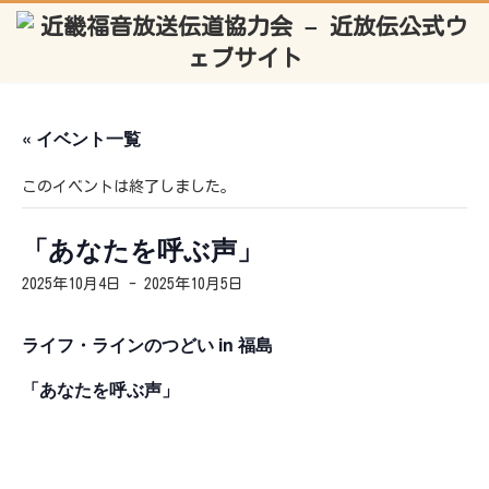
コ
ナ
ン
ビ
テ
ゲ
ン
ー
ツ
シ
へ
ョ
ス
ン
キ
に
ッ
移
« イベント一覧
プ
動
このイベントは終了しました。
「あなたを呼ぶ声」
2025年10月4日
-
2025年10月5日
ライフ・ラインのつどい in 福島
「あなたを呼ぶ声」