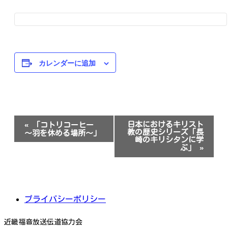
カレンダーに追加
イ
日本におけるキリスト
«
「コトリコーヒー
ベ
教の歴史シリーズ「長
～羽を休める場所～」
ン
崎のキリシタンに学
ト
ぶ」
»
ナ
ビ
ゲ
ー
シ
プライバシーポリシー
ョ
ン
近畿福音放送伝道協力会