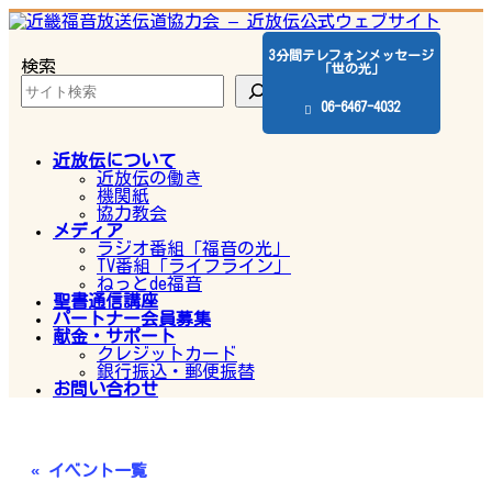
コ
ナ
ン
ビ
テ
ゲ
3分間テレフォンメッセージ
検索
ン
ー
「世の光」
ツ
シ
へ
ョ
06-6467-4032
ス
ン
キ
に
ッ
移
近放伝について
プ
動
近放伝の働き
機関紙
協力教会
メディア
ラジオ番組「福音の光」
TV番組「ライフライン」
ねっとde福音
聖書通信講座
パートナー会員募集
献金・サポート
クレジットカード
銀行振込・郵便振替
お問い合わせ
« イベント一覧