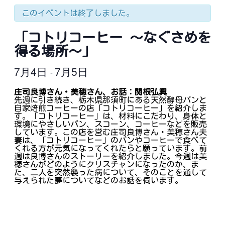
このイベントは終了しました。
「コトリコーヒー ～なぐさめを
得る場所～」
7月4日
7月5日
-
庄司良博さん・美穂さん、お話：関根弘興
先週に引き続き、栃木県那須町にある天然酵母パンと
自家焙煎コーヒーの店「コトリコーヒー」を紹介しま
す。「コトリコーヒー」は、材料にこだわり、身体と
環境にやさしいパン、スコーン、コーヒーなどを販売
しています。この店を営む庄司良博さん・美穂さん夫
妻は、「コトリコーヒー」のパンやコーヒーで食べて
くれる方が元気になってくれたらと願っています。前
週は良博さんのストーリーを紹介しました。今週は美
穂さんがどのようにクリスチャンになったのか、ま
た、二人を突然襲った病について、そのことを通して
与えられた夢についてなどのお話を伺います。