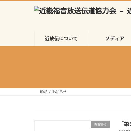
コ
ナ
ン
ビ
テ
ゲ
ン
ー
ツ
シ
へ
ョ
ス
ン
キ
に
近放伝について
メディア
ッ
移
プ
動
HOME
お知らせ
「第
新着情報