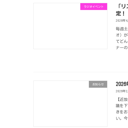
「リ
ラジオイベント
定！
2026年
毎週土
オ）が
てどん
ナーの
20
お知らせ
2026年
【近放
議を下
きをお
い。今