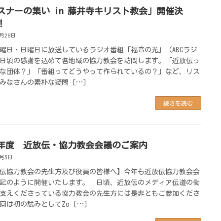
スナーの集い in 藤井寺キリスト教会」開催決
！
4月28日
曜日・日曜日に放送しているラジオ番組「福音の光」（ABCラジ
日頃の感謝を込めて各地域の協力教会を訪問します。「近放伝っ
な団体？」「番組ってどうやって作られているの？」など、リス
みなさんの素朴な疑問 […]
続きを読む
26年度 近放伝・協力教会会議のご案内
2月5日
伝協力教会の先生方及び役員の皆様へ】今年も近放伝協力教会会
記のように開催いたします。 日頃、近放伝のメディア伝道の働
支えくださっている協力教会の先生方には是非ともご参加くださ
回は初の試みとしてZo […]