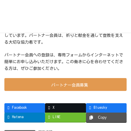
近畿福音放送伝道協力会（近放伝）では、ラジオ・テレビ・イン
ターネットを通して、変わらない福音を届ける働きを続けていま
す。この放送伝道は、多くの方々のお祈りとご献金によって支え
られています。
現在、その働きを共に担ってくださる「パートナー会員」を募集
しています。パートナー会員は、祈りと献金を通して宣教を支え
る大切な協力者です。
パートナー会員への登録は、専用フォームからインターネットで
簡単にお申し込みいただけます。この働きに心を合わせてくださ
る方は、ぜひご参加ください。
パートナー会員募集
Facebook
X
Bluesky
Hatena
LINE
Copy